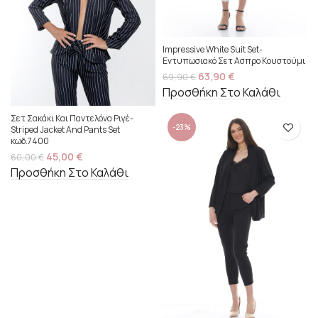
Impressive White Suit Set-
Εντυπωσιακό Σετ Ασπρο Κουστούμι
63,90
€
69,90
€
Προσθήκη Στο Καλάθι
Σετ Σακάκι Και Παντελόνα Ριγέ-
-23%
Striped Jacket And Pants Set
κωδ.7400
45,00
€
60,00
€
Προσθήκη Στο Καλάθι