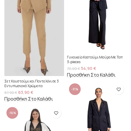
Γυναικείο Κοστούμι Μαύρο Με Τοπ
3-pieces
54,90
€
70,00
€
Προσθήκη Στο Καλάθι
Σετ Κουστούμι και Παντελόνι σε 3
Εντυπωσιακά Χρώματα
-31%
63,90
€
67,90
€
Προσθήκη Στο Καλάθι
-16%