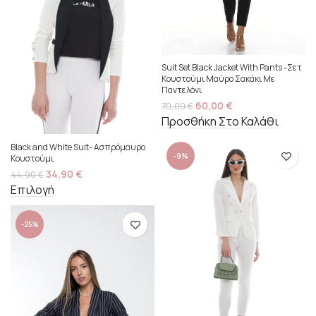
Suit Set Black Jacket With Pants -Σετ
Κουστούμι Μαύρο Σακάκι Με
Παντελόνι
60,00
€
70,00
€
Προσθήκη Στο Καλάθι
Black and White Suit- Ασπρόμαυρο
-9%
Κουστούμι
34,90
€
44,90
€
Επιλογή
-25%