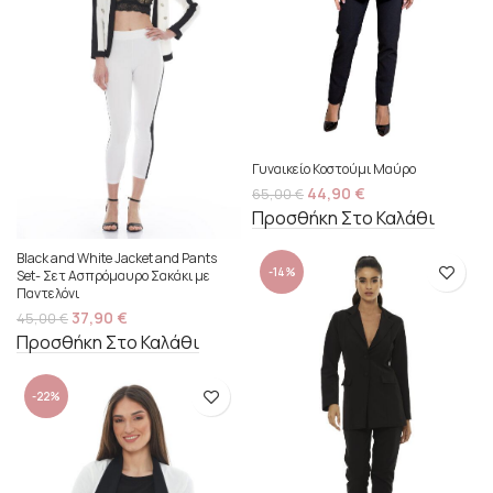
Γυναικείο Κοστούμι Μαύρο
44,90
€
65,00
€
Προσθήκη Στο Καλάθι
Black and White Jacket and Pants
-14%
Set- Σετ Ασπρόμαυρο Σακάκι με
Παντελόνι
37,90
€
45,00
€
Προσθήκη Στο Καλάθι
-22%