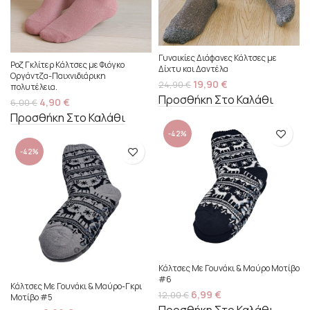
Γυναικίες Διάφανες Κάλτσες με
Ροζ Γκλίτερ Κάλτσες με Φιόγκο
Δίχτυ και Δαντέλα
Οργάντζα-Παιχνιδιάρικη
19,90
€
24,90
€
πολυτέλεια.
Προσθήκη Στο Καλάθι
4,90
€
6,00
€
Προσθήκη Στο Καλάθι
-42%
-42%
Κάλτσες Με Γουνάκι & Μαύρο Μοτίβο
#6
Κάλτσες Με Γουνάκι & Μαύρο-Γκρι
6,99
€
12,00
€
Μοτίβο #5