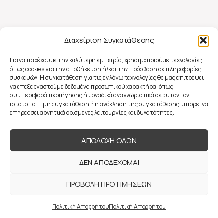
Διαχείριση Συγκατάθεσης
Για να παρέχουμε την καλύτερη εμπειρία, χρησιμοποιούμε τεχνολογίες
όπως cookies για την αποθήκευση ή/και την πρόσβαση σε πληροφορίες
συσκευών. Η συγκατάθεση για τις εν λόγω τεχνολογίες θα μας επιτρέψει
να επεξεργαστούμε δεδομένα προσωπικού χαρακτήρα, όπως
συμπεριφορά περιήγησης ή μοναδικά αναγνωριστικά σε αυτόν τον
ιστότοπο. Η μη συγκατάθεση ή η ανάκληση της συγκατάθεσης, μπορεί να
επηρεάσει αρνητικά ορισμένες λειτουργίες και δυνατότητες.
ΑΠΟΔΟΧΗ ΟΛΩΝ
ΔΕΝ ΑΠΟΔΕΧΟΜΑΙ
ΠΡΟΒΟΛΗ ΠΡΟΤΙΜΗΣΕΩΝ
© 2022 Flavia Mattina Couture, All Rights Reserved |
Powered by
Πολιτική Απορρήτου
Πολιτική Απορρήτου