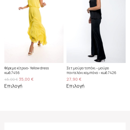
Φόρεμα κίτρινο- Yellow dress
Σετ μαύρο τοπάκι – μαύρο
κωδ.7456
παντελόνι καμπάνα – κωδ.7426
35,00
€
27,90
€
45,00
€
Επιλογή
Επιλογή