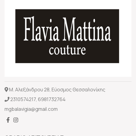
Μ. Αλεξάνδρου 28, Εύοσμος Θεσσαλονίκης
2310574217
,
6981732764
mgbalavigia@gmail.com