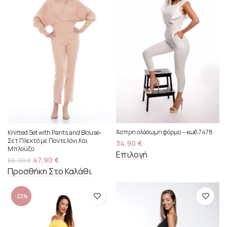
Άσπρη ολόσωμη φόρμα – κωδ.7478
Knitted Set with Pants and Blouse-
Σετ Πλεκτό με Παντελόνι Και
34,90
€
Μπλούζα
Επιλογή
47,90
€
65,00
€
Προσθήκη Στο Καλάθι
-22%