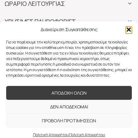
ΩΡΑΡΙΟ ΛΕΙΤΟΥΡΓΙΑΣ
ΧΡΗΣΙΜΕΣ ΠΛΗΡΟΦΟΡΙΕΣ
Διαχείριση Συγκατάθεσης
Για να παρέχουμε την καλύτερη εμπειρία, χρησιμοποιούμε τεχνολογίες
όπως cookies για την αποθήκευση ή/και την πρόσβαση σε πληροφορίες
συσκευών. Η συγκατάθεση για τις εν λόγω τεχνολογίες θα μας επιτρέψει
να επεξεργαστούμε δεδομένα προσωπικού χαρακτήρα, όπως
συμπεριφορά περιήγησης ή μοναδικά αναγνωριστικά σε αυτόν τον
ιστότοπο. Η μη συγκατάθεση ή η ανάκληση της συγκατάθεσης, μπορεί να
επηρεάσει αρνητικά ορισμένες λειτουργίες και δυνατότητες.
ΑΠΟΔΟΧΗ ΟΛΩΝ
ΔΕΝ ΑΠΟΔΕΧΟΜΑΙ
ΠΡΟΒΟΛΗ ΠΡΟΤΙΜΗΣΕΩΝ
Πολιτική Απορρήτου
Πολιτική Απορρήτου