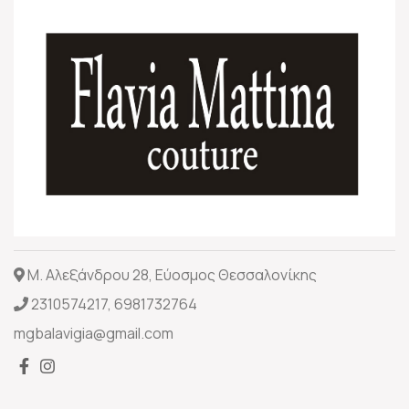
Μ. Αλεξάνδρου 28, Εύοσμος Θεσσαλονίκης
2310574217
,
6981732764
mgbalavigia@gmail.com