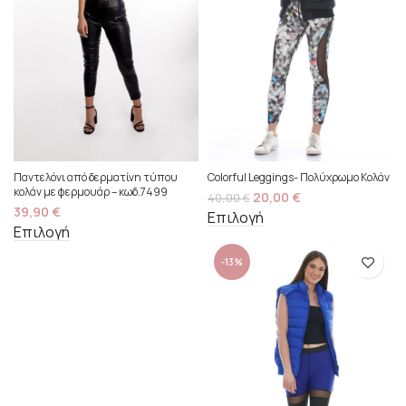
Παντελόνι από δερματίνη τύπου
Colorful Leggings- Πολύχρωμο Κολάν
κολάν με φερμουάρ – κωδ.7499
20,00
€
40,00
€
39,90
€
Επιλογή
Επιλογή
-13%