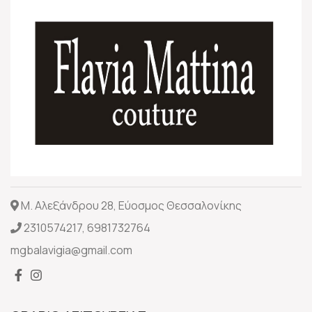
Μ. Αλεξάνδρου 28, Εύοσμος Θεσσαλονίκης
2310574217
,
6981732764
mgbalavigia@gmail.com