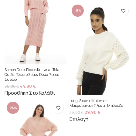
-15%
Somon Deux Pieces Knitwear Total
Outfit-Πλεκτο Σομον Deux Pieces
Σύνολο
44,90
€
55,00
€
Προσθήκη Στο Καλάθι
Long-Sleeved Knitwear-
Μακρυμανικη Πλεκτη Μπλούζα
-26%
29,90
€
35,00
€
Επιλογή