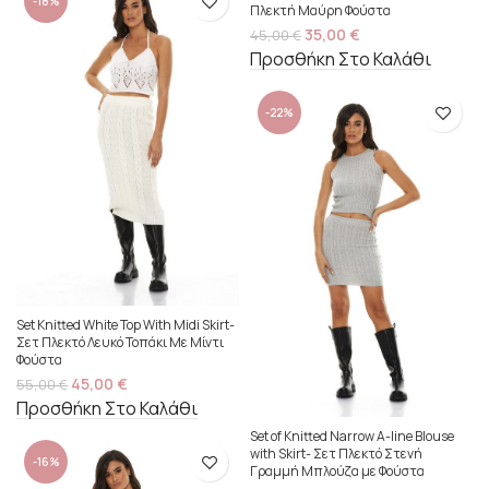
-18%
Πλεκτή Μαύρη Φούστα
35,00
€
45,00
€
Προσθήκη Στο Καλάθι
-22%
Set Knitted White Top With Midi Skirt-
Σετ Πλεκτό Λευκό Τοπάκι Με Μίντι
Φούστα
45,00
€
55,00
€
Προσθήκη Στο Καλάθι
Set of Knitted Narrow A-line Blouse
with Skirt- Σετ Πλεκτό Στενή
-16%
Γραμμή Μπλούζα με Φούστα