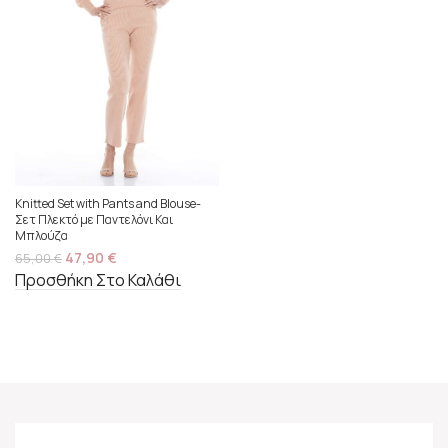
Knitted Set with Pants and Blouse-
Σετ Πλεκτό με Παντελόνι Και
Μπλούζα
47,90
€
65,00
€
Προσθήκη Στο Καλάθι