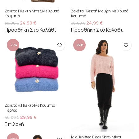
Ζακέτα Πλεκτή Μπεζ Με Χρυσά
Ζακέτα Πλεκτή Μαύρη Με Χρυσά
Κουμπιά
Κουμπιά
24,99
€
24,99
€
35,00
€
35,00
€
Προσθήκη Στο Καλάθι
Προσθήκη Στο Καλάθι
-25%
-22%
Ζακετάκι Πλεκτό Με Κουμπιά
Πέρλες
29,99
€
40,00
€
Επιλογή
Midi Knitted Black Skirt- Μίντι