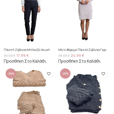
Πλεκτή Ζιβάγκο Μπλούζα Λευκή
Μίντι Φόρεμα Πλεκτό Ζιβάγκο Γκρι
17,99
€
24,99
€
30,00
€
35,00
€
Προσθήκη Στο Καλάθι
Προσθήκη Στο Καλάθι
-29%
-29%