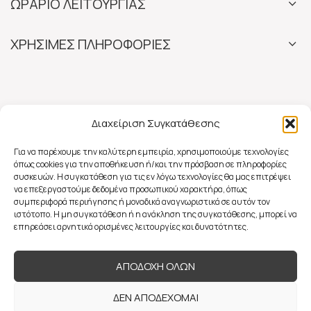
ΩΡΑΡΙΟ ΛΕΙΤΟΥΡΓΙΑΣ
ΧΡΗΣΙΜΕΣ ΠΛΗΡΟΦΟΡΙΕΣ
Διαχείριση Συγκατάθεσης
Για να παρέχουμε την καλύτερη εμπειρία, χρησιμοποιούμε τεχνολογίες
όπως cookies για την αποθήκευση ή/και την πρόσβαση σε πληροφορίες
συσκευών. Η συγκατάθεση για τις εν λόγω τεχνολογίες θα μας επιτρέψει
να επεξεργαστούμε δεδομένα προσωπικού χαρακτήρα, όπως
συμπεριφορά περιήγησης ή μοναδικά αναγνωριστικά σε αυτόν τον
ιστότοπο. Η μη συγκατάθεση ή η ανάκληση της συγκατάθεσης, μπορεί να
επηρεάσει αρνητικά ορισμένες λειτουργίες και δυνατότητες.
ΑΠΟΔΟΧΗ ΟΛΩΝ
ΔΕΝ ΑΠΟΔΕΧΟΜΑΙ