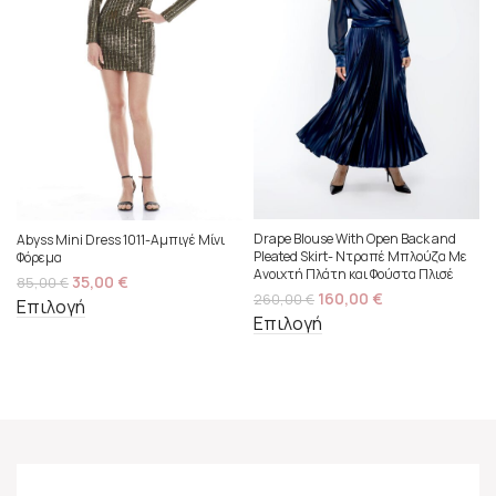
Drape Blouse With Open Back and
Abyss Mini Dress 1011-Αμπιγέ Μίνι
Pleated Skirt- Ντραπέ Μπλούζα Με
Φόρεμα
Ανοιχτή Πλάτη και Φούστα Πλισέ
35,00
€
85,00
€
160,00
€
260,00
€
Επιλογή
Επιλογή