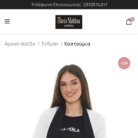
Τηλέφωνο Επικοινωνίας:
2310574217
0
Αρχική σελίδα
Ένδυση
Κοστούμια
-22%