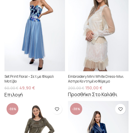
Embroidery Mini White Dress-Μινι
Set Print Floral – Σετ με Φλοραλ
Ασπρο Κεντημένο Φόρεμα
Μοτίβο
150,00
€
49,90
€
200,00
€
60,00
€
Προσθήκη Στο Καλάθι
Επιλογή
-59%
-38%