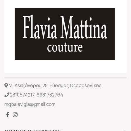
Μ. Αλεξάνδρου 28, Εύοσμος Θεσσαλονίκης
2310574217
,
6981732764
mgbalavigia@gmail.com