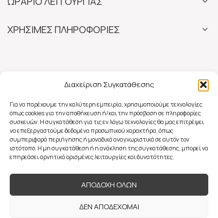
ΩΡΑΡΙΟ ΛΕΙΤΟΥΡΓΙΑΣ
ΧΡΗΣΙΜΕΣ ΠΛΗΡΟΦΟΡΙΕΣ
Διαχείριση Συγκατάθεσης
Για να παρέχουμε την καλύτερη εμπειρία, χρησιμοποιούμε τεχνολογίες
όπως cookies για την αποθήκευση ή/και την πρόσβαση σε πληροφορίες
συσκευών. Η συγκατάθεση για τις εν λόγω τεχνολογίες θα μας επιτρέψει
να επεξεργαστούμε δεδομένα προσωπικού χαρακτήρα, όπως
συμπεριφορά περιήγησης ή μοναδικά αναγνωριστικά σε αυτόν τον
ιστότοπο. Η μη συγκατάθεση ή η ανάκληση της συγκατάθεσης, μπορεί να
επηρεάσει αρνητικά ορισμένες λειτουργίες και δυνατότητες.
ΑΠΟΔΟΧΗ ΟΛΩΝ
ΔΕΝ ΑΠΟΔΕΧΟΜΑΙ