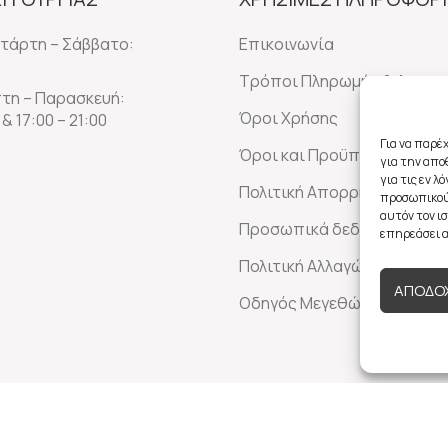
ετάρτη – Σάββατο:
Επικοινωνία
Τρόποι Πληρωμής & Αποστ
πτη – Παρασκευή:
Όροι Χρήσης
 & 17:00 – 21:00
Για να παρέ
Όροι και Προϋποθέσεις Α
για την απ
για τις εν 
Πολιτική Απορρήτου
προσωπικού
αυτόν τον ι
Προσωπικά δεδομένα
επηρεάσει α
Πολιτική Αλλαγών-Επιστρ
ΑΠΟΔΟ
Οδηγός Μεγεθών
ed by