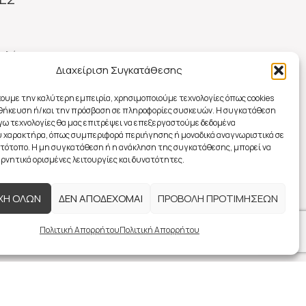
ολής
Διαχείριση Συγκατάθεσης
χουμε την καλύτερη εμπειρία, χρησιμοποιούμε τεχνολογίες όπως cookies
γορών
οθήκευση ή/και την πρόσβαση σε πληροφορίες συσκευών. Η συγκατάθεση
λόγω τεχνολογίες θα μας επιτρέψει να επεξεργαστούμε δεδομένα
 χαρακτήρα, όπως συμπεριφορά περιήγησης ή μοναδικά αναγνωριστικά σε
στότοπο. Η μη συγκατάθεση ή η ανάκληση της συγκατάθεσης, μπορεί να
ρνητικά ορισμένες λειτουργίες και δυνατότητες.
οφών
ΧΗ ΟΛΩΝ
ΔΕΝ ΑΠΟΔΕΧΟΜΑΙ
ΠΡΟΒΟΛΗ ΠΡΟΤΙΜΗΣΕΩΝ
Πολιτική Απορρήτου
Πολιτική Απορρήτου