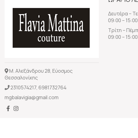
Δευτέρα – Τ
09:00 – 15:00
Τρίτη – Πέμ
09:00 – 15:00
Μ. Αλεξάνδρου 28, Εύοσμος
Θεσσαλονίκης
2310574217
,
6981732764
mgbalavigia@gmail.com
© 2022 Flavia Mattina Couture, All Rights Reserved | Power