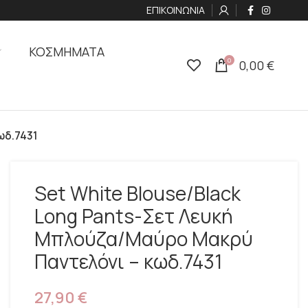
ΕΠΙΚΟΙΝΩΝΙΑ
ΚΟΣΜΗΜΑΤΑ
0
0,00
€
ωδ.7431
Set White Blouse/Black
Long Pants-Σετ Λευκή
Μπλούζα/Μαύρο Μακρύ
Παντελόνι – κωδ.7431
27,90
€