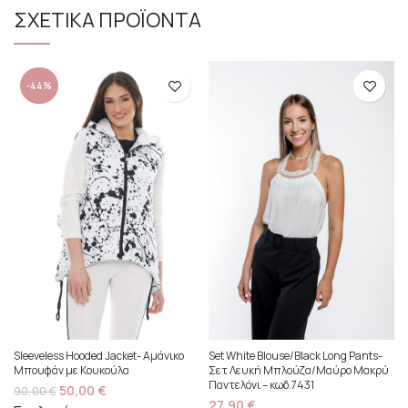
ΣΧΕΤΙΚΑ ΠΡΟΪΟΝΤΑ
-44%
Set White Blouse/Black Long Pants-
Sleeveless Hooded Jacket- Αμάνικο
Σετ Λευκή Μπλούζα/Μαύρο Μακρύ
Μπουφάν με Κουκούλα
Παντελόνι – κωδ.7431
50,00
€
90,00
€
27,90
€