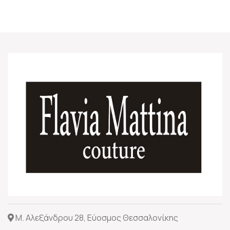
Μ. Αλεξάνδρου 28, Εύοσμος Θεσσαλονίκης