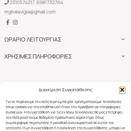
2310574217
,
6981732764
mgbalavigia@gmail.com
ΩΡΑΡΙΟ ΛΕΙΤΟΥΡΓΙΑΣ
ΧΡΗΣΙΜΕΣ ΠΛΗΡΟΦΟΡΙΕΣ
Διαχείριση Συγκατάθεσης
Για να παρέχουμε την καλύτερη εμπειρία, χρησιμοποιούμε τεχνολογίες
όπως cookies για την αποθήκευση ή/και την πρόσβαση σε πληροφορίες
συσκευών. Η συγκατάθεση για τις εν λόγω τεχνολογίες θα μας επιτρέψει
να επεξεργαστούμε δεδομένα προσωπικού χαρακτήρα, όπως
συμπεριφορά περιήγησης ή μοναδικά αναγνωριστικά σε αυτόν τον
ιστότοπο. Η μη συγκατάθεση ή η ανάκληση της συγκατάθεσης, μπορεί να