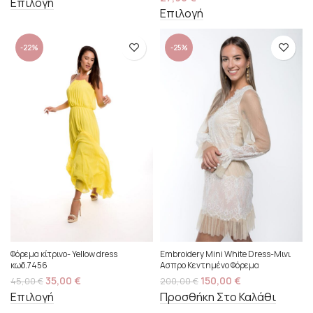
Επιλογή
Επιλογή
-22%
-25%
Φόρεμα κίτρινο- Yellow dress
Embroidery Mini White Dress-Μινι
κωδ.7456
Ασπρο Κεντημένο Φόρεμα
35,00
€
150,00
€
45,00
€
200,00
€
Επιλογή
Προσθήκη Στο Καλάθι