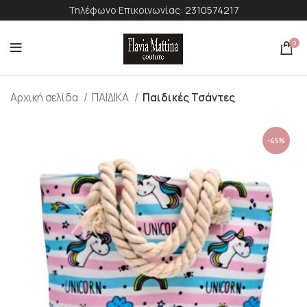
Τηλέφωνο Επικοινωνίας:
2310574217
0
Αρχική σελίδα
ΠΑΙΔΙΚΑ
Παιδικές Τσάντες
-45%