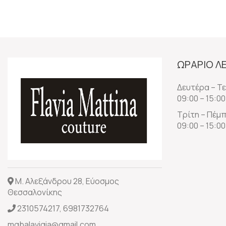
ΩΡΑΡΙΟ Λ
Δευτέρα – Τ
09:00 – 15:00
Τρίτη – Πέμ
09:00 – 15:00
Μ. Αλεξάνδρου 28, Εύοσμος
Θεσσαλονίκης
2310574217
,
6981732764
mgbalavigia@gmail.com