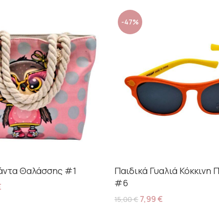
-47%
άντα Θαλάσσης #1
Παιδικά Γυαλιά Κόκκινη 
#6
€
7,99
€
15,00
€
ο Καλάθι
Προσθήκη Στο Καλάθι