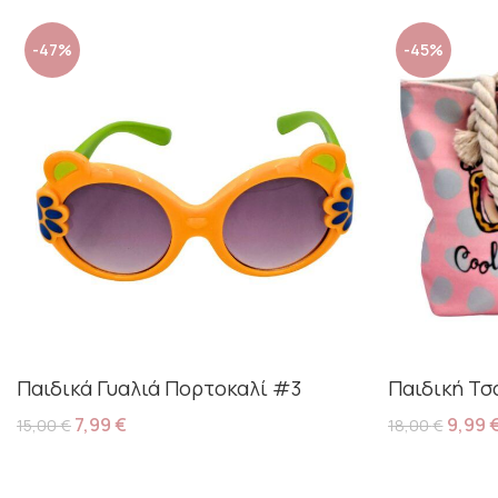
-47%
-45%
Παιδικά Γυαλιά Πορτοκαλί #3
Παιδική Τσ
7,99
€
9,99
15,00
€
18,00
€
Προσθήκη Στο Καλάθι
Προσθήκη Στ