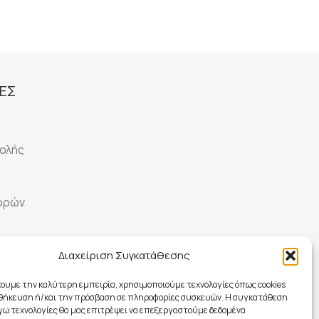
ΕΣ
ολής
γορών
Διαχείριση Συγκατάθεσης
οφών
χουμε την καλύτερη εμπειρία, χρησιμοποιούμε τεχνολογίες όπως cookies
οθήκευση ή/και την πρόσβαση σε πληροφορίες συσκευών. Η συγκατάθεση
λόγω τεχνολογίες θα μας επιτρέψει να επεξεργαστούμε δεδομένα