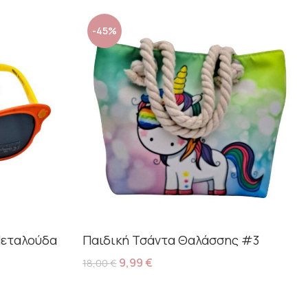
-45%
Πεταλούδα
Παιδική Τσάντα Θαλάσσης #3
9,99
€
18,00
€
Προσθήκη Στο Καλάθι