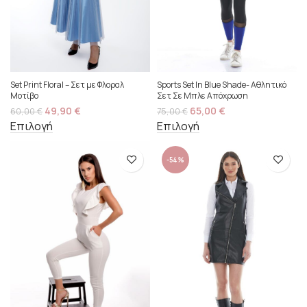
Set Print Floral – Σετ με Φλοραλ
Sports Set In Blue Shade- Αθλητικό
Μοτίβο
Σετ Σε Μπλε Απόχρωση
49,90
€
65,00
€
60,00
€
75,00
€
Επιλογή
Επιλογή
-54%