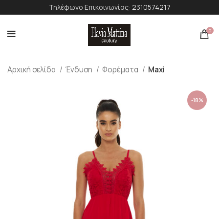
Τηλέφωνο Επικοινωνίας:
2310574217
0
Αρχική σελίδα
Ένδυση
Φορέματα
Maxi
-18%