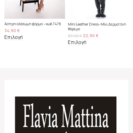
Άσπρη ολόσωμη φόρμα – κωδ.7478
Mini Leather Dress- Μίνι Δερματίνη
Φόρεμα
34,90
€
22,90
€
50,00
€
Επιλογή
Επιλογή