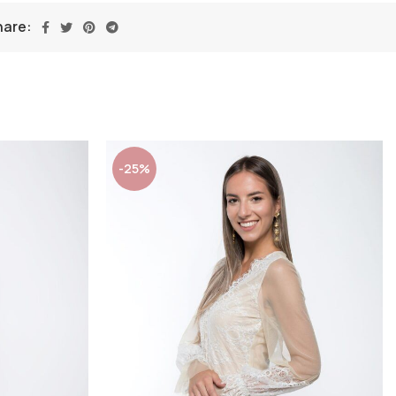
hare:
-25%