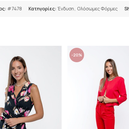
ος:
#7478
Κατηγορίες:
Ένδυση
,
Ολόσωμες Φόρμες
S
-20%