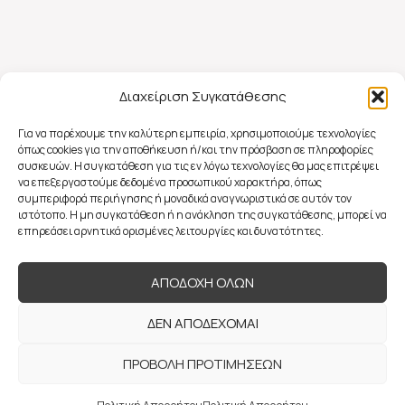
Διαχείριση Συγκατάθεσης
Για να παρέχουμε την καλύτερη εμπειρία, χρησιμοποιούμε τεχνολογίες
όπως cookies για την αποθήκευση ή/και την πρόσβαση σε πληροφορίες
συσκευών. Η συγκατάθεση για τις εν λόγω τεχνολογίες θα μας επιτρέψει
να επεξεργαστούμε δεδομένα προσωπικού χαρακτήρα, όπως
συμπεριφορά περιήγησης ή μοναδικά αναγνωριστικά σε αυτόν τον
ιστότοπο. Η μη συγκατάθεση ή η ανάκληση της συγκατάθεσης, μπορεί να
επηρεάσει αρνητικά ορισμένες λειτουργίες και δυνατότητες.
ΑΠΟΔΟΧΗ ΟΛΩΝ
ΔΕΝ ΑΠΟΔΕΧΟΜΑΙ
ΠΡΟΒΟΛΗ ΠΡΟΤΙΜΗΣΕΩΝ
© 2022 Flavia Mattina Couture, All Rights Reserved |