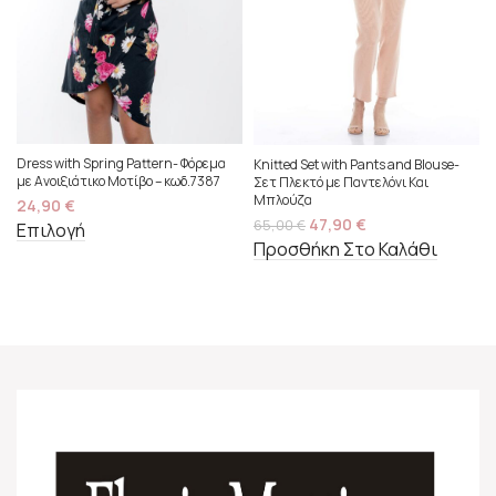
Dress with Spring Pattern- Φόρεμα
Knitted Set with Pants and Blouse-
με Ανοιξιάτικο Μοτίβο – κωδ.7387
Σετ Πλεκτό με Παντελόνι Και
Μπλούζα
24,90
€
47,90
€
65,00
€
Επιλογή
Προσθήκη Στο Καλάθι