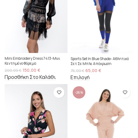
Mini Embroidery Dress 7413-Μινι
Sports Set In Blue Shade- Αθλητικό
Κεντημένο Φόρεμα
Σετ Σε Μπλε Απόχρωση
150,00
€
65,00
€
200,00
€
75,00
€
Προσθήκη Στο Καλάθι
Επιλογή
-26%