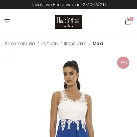
Τηλέφωνο Επικοινωνίας:
2310574217
0
Αρχική σελίδα
Ένδυση
Φορέματα
Maxi
-27%