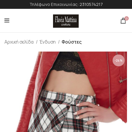
Τηλέφωνο Επικοινωνίας:
2310574217
0
Αρχική σελίδα
Ένδυση
Φούστες
-24%