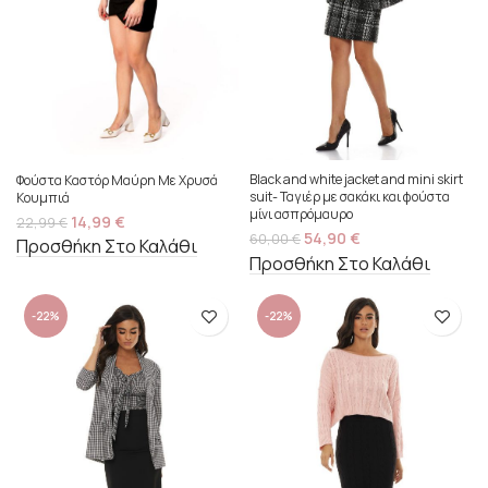
Black and white jacket and mini skirt
Φούστα Καστόρ Μαύρη Με Χρυσά
suit- Ταγιέρ με σακάκι και φούστα
Κουμπιά
μίνι ασπρόμαυρο
14,99
€
22,99
€
54,90
€
60,00
€
Προσθήκη Στο Καλάθι
Προσθήκη Στο Καλάθι
-22%
-22%