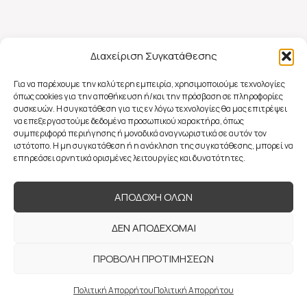
Διαχείριση Συγκατάθεσης
Για να παρέχουμε την καλύτερη εμπειρία, χρησιμοποιούμε τεχνολογίες
όπως cookies για την αποθήκευση ή/και την πρόσβαση σε πληροφορίες
συσκευών. Η συγκατάθεση για τις εν λόγω τεχνολογίες θα μας επιτρέψει
να επεξεργαστούμε δεδομένα προσωπικού χαρακτήρα, όπως
συμπεριφορά περιήγησης ή μοναδικά αναγνωριστικά σε αυτόν τον
ιστότοπο. Η μη συγκατάθεση ή η ανάκληση της συγκατάθεσης, μπορεί να
επηρεάσει αρνητικά ορισμένες λειτουργίες και δυνατότητες.
ΑΠΟΔΟΧΗ ΟΛΩΝ
ΔΕΝ ΑΠΟΔΕΧΟΜΑΙ
ΠΡΟΒΟΛΗ ΠΡΟΤΙΜΗΣΕΩΝ
© 2022 Flavia Mattina Couture, All Rights Reserved |
Powered by
Πολιτική Απορρήτου
Πολιτική Απορρήτου