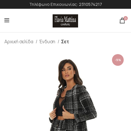
Τηλέφωνο Επικοινωνίας:
2310574217
0
Αρχική σελίδα
Ένδυση
Σετ
-9%