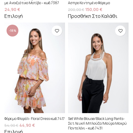
με Ανοιξιάτικο Μοτίβο – κωδ.7387
Ασπρο Κεντημένο Φόρεμα
24,90
€
150,00
€
200,00
€
Επιλογή
Προσθήκη Στο Καλάθι
-18%
Φόρεμα Φλοράλ- Floral Dress κωδ.7417
Set White Blouse/Black Long Pants-
Σετ Λευκή Μπλούζα/Μαύρο Μακρύ
44,90
€
54,90
€
Παντελόνι – κωδ.7431
Επιλογή