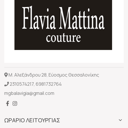
Μ. Αλεξάνδρου 28, Εύοσμος Θεσσαλονίκης
2310574217
,
6981732764
mgbalavigia@gmail.com
ΩΡΑΡΙΟ ΛΕΙΤΟΥΡΓΙΑΣ