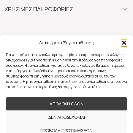
ΧΡΗΣΙΜΕΣ ΠΛΗΡΟΦΟΡΙΕΣ
Διαχείριση Συγκατάθεσης
Για να παρέχουμε την καλύτερη εμπειρία, χρησιμοποιούμε τεχνολογίες
όπως cookies για την αποθήκευση ή/και την πρόσβαση σε πληροφορίες
συσκευών. Η συγκατάθεση για τις εν λόγω τεχνολογίες θα μας επιτρέψει
να επεξεργαστούμε δεδομένα προσωπικού χαρακτήρα, όπως
συμπεριφορά περιήγησης ή μοναδικά αναγνωριστικά σε αυτόν τον
ιστότοπο. Η μη συγκατάθεση ή η ανάκληση της συγκατάθεσης, μπορεί να
επηρεάσει αρνητικά ορισμένες λειτουργίες και δυνατότητες.
ΑΠΟΔΟΧΗ ΟΛΩΝ
ΔΕΝ ΑΠΟΔΕΧΟΜΑΙ
ΠΡΟΒΟΛΗ ΠΡΟΤΙΜΗΣΕΩΝ