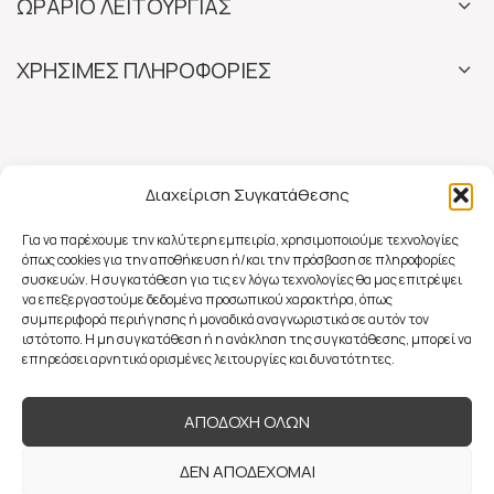
ΩΡΑΡΙΟ ΛΕΙΤΟΥΡΓΙΑΣ
ΧΡΗΣΙΜΕΣ ΠΛΗΡΟΦΟΡΙΕΣ
Διαχείριση Συγκατάθεσης
Για να παρέχουμε την καλύτερη εμπειρία, χρησιμοποιούμε τεχνολογίες
όπως cookies για την αποθήκευση ή/και την πρόσβαση σε πληροφορίες
συσκευών. Η συγκατάθεση για τις εν λόγω τεχνολογίες θα μας επιτρέψει
να επεξεργαστούμε δεδομένα προσωπικού χαρακτήρα, όπως
συμπεριφορά περιήγησης ή μοναδικά αναγνωριστικά σε αυτόν τον
ιστότοπο. Η μη συγκατάθεση ή η ανάκληση της συγκατάθεσης, μπορεί να
επηρεάσει αρνητικά ορισμένες λειτουργίες και δυνατότητες.
ΑΠΟΔΟΧΗ ΟΛΩΝ
ΔΕΝ ΑΠΟΔΕΧΟΜΑΙ