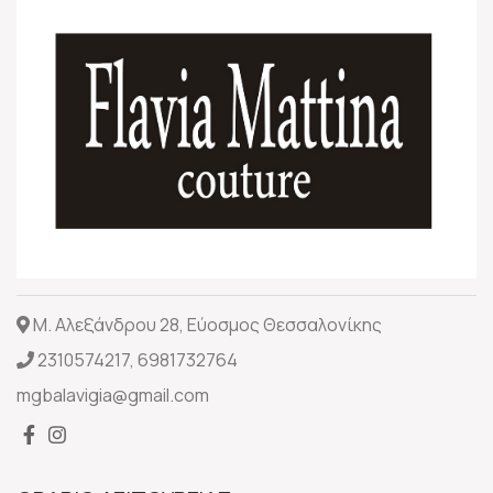
Μ. Αλεξάνδρου 28, Εύοσμος Θεσσαλονίκης
2310574217
,
6981732764
mgbalavigia@gmail.com