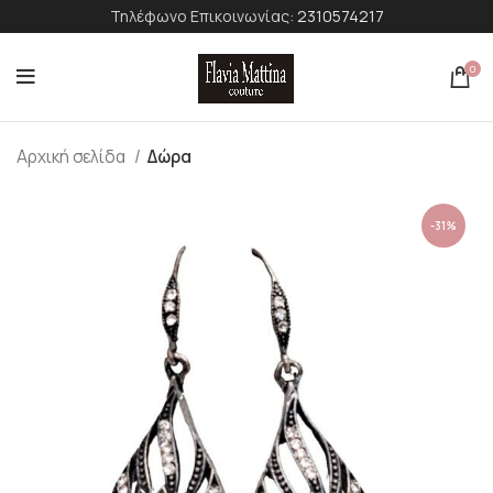
Τηλέφωνο Επικοινωνίας:
2310574217
0
Αρχική σελίδα
Δώρα
-31%