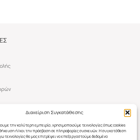
ΕΣ
ολής
γορών
Διαχείριση Συγκατάθεσης
οφών
χουμε την καλύτερη εμπειρία, χρησιμοποιούμε τεχνολογίες όπως cookies
οθήκευση ή/και την πρόσβαση σε πληροφορίες συσκευών. Η συγκατάθεση
λόγω τεχνολογίες θα μας επιτρέψει να επεξεργαστούμε δεδομένα