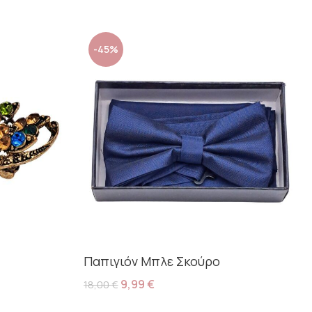
-45%
Παπιγιόν Μπλε Σκούρο
9,99
€
18,00
€
Προσθήκη Στο Καλάθι