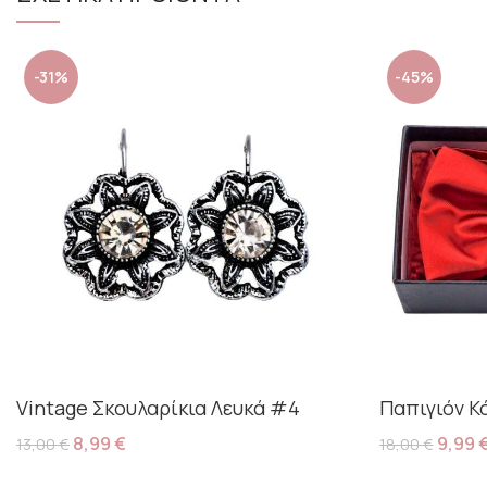
-31%
-45%
Vintage Σκουλαρίκια Λευκά #4
Παπιγιόν Κ
8,99
€
9,99
13,00
€
18,00
€
Προσθήκη Στο Καλάθι
Προσθήκη Στ