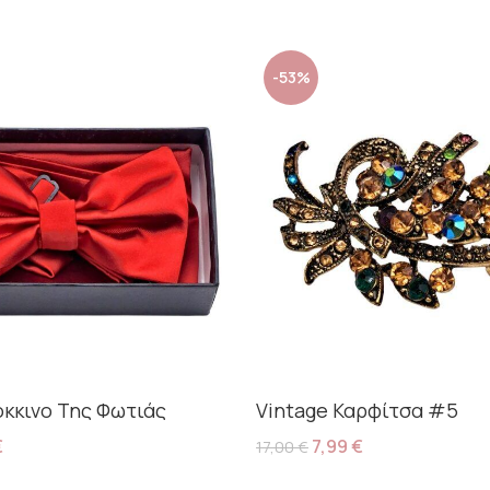
-53%
όκκινο Της Φωτιάς
Vintage Καρφίτσα #5
€
7,99
€
17,00
€
ο Καλάθι
Προσθήκη Στο Καλάθι