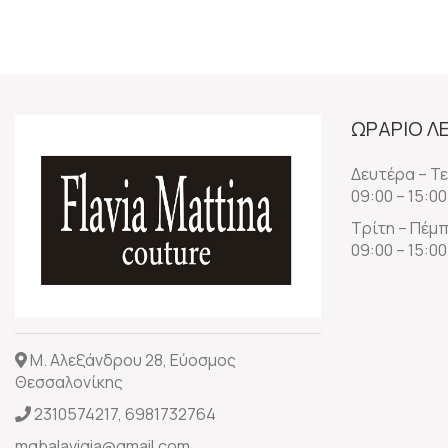
ΩΡΑΡΙΟ Λ
Δευτέρα – Τ
09:00 – 15:00
Τρίτη – Πέμ
09:00 – 15:00
Μ. Αλεξάνδρου 28, Εύοσμος
Θεσσαλονίκης
2310574217
,
6981732764
mgbalavigia@gmail.com