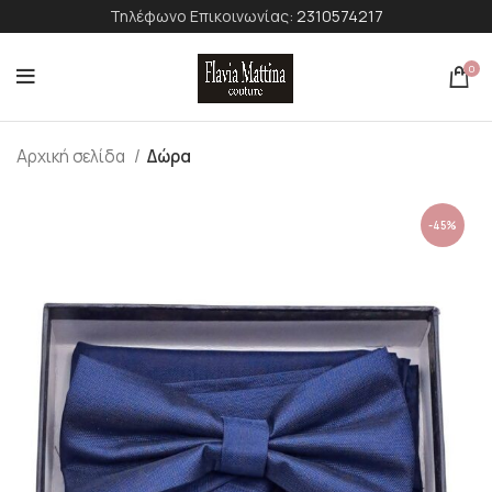
Τηλέφωνο Επικοινωνίας:
2310574217
0
Αρχική σελίδα
Δώρα
-45%