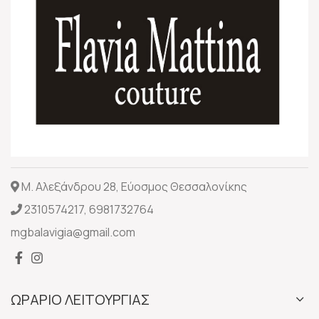
Μ. Αλεξάνδρου 28, Εύοσμος Θεσσαλονίκης
2310574217
,
6981732764
mgbalavigia@gmail.com
ΩΡΑΡΙΟ ΛΕΙΤΟΥΡΓΙΑΣ