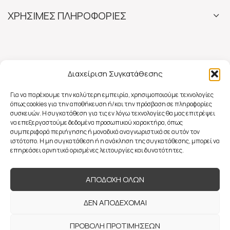
ΧΡΗΣΙΜΕΣ ΠΛΗΡΟΦΟΡΙΕΣ
Διαχείριση Συγκατάθεσης
Για να παρέχουμε την καλύτερη εμπειρία, χρησιμοποιούμε τεχνολογίες
όπως cookies για την αποθήκευση ή/και την πρόσβαση σε πληροφορίες
συσκευών. Η συγκατάθεση για τις εν λόγω τεχνολογίες θα μας επιτρέψει
να επεξεργαστούμε δεδομένα προσωπικού χαρακτήρα, όπως
συμπεριφορά περιήγησης ή μοναδικά αναγνωριστικά σε αυτόν τον
ιστότοπο. Η μη συγκατάθεση ή η ανάκληση της συγκατάθεσης, μπορεί να
επηρεάσει αρνητικά ορισμένες λειτουργίες και δυνατότητες.
ΑΠΟΔΟΧΗ ΟΛΩΝ
ΔΕΝ ΑΠΟΔΕΧΟΜΑΙ
ΠΡΟΒΟΛΗ ΠΡΟΤΙΜΗΣΕΩΝ