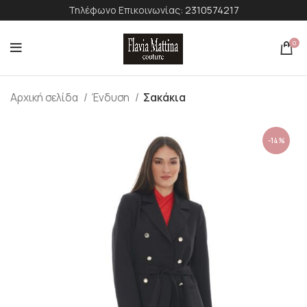
Τηλέφωνο Επικοινωνίας:
2310574217
0
Αρχική σελίδα
Ένδυση
Σακάκια
-14%