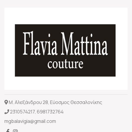
Μ. Αλεξάνδρου 28, Εύοσμος Θεσσαλονίκης
2310574217
,
6981732764
mgbalavigia@gmail.com