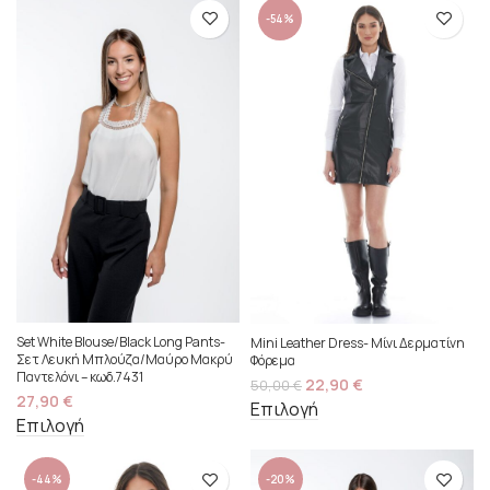
-54%
Set White Blouse/Black Long Pants-
Mini Leather Dress- Μίνι Δερματίνη
Σετ Λευκή Μπλούζα/Μαύρο Μακρύ
Φόρεμα
Παντελόνι – κωδ.7431
22,90
€
50,00
€
27,90
€
Επιλογή
Επιλογή
-44%
-20%