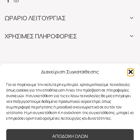
ΩΡΑΡΙΟ ΛΕΙΤΟΥΡΓΙΑΣ
ΧΡΗΣΙΜΕΣ ΠΛΗΡΟΦΟΡΙΕΣ
Διαχείριση Συγκατάθεσης
Για να παρέχουμε την καλύτερη εμπειρία, χρησιμοποιούμε τεχνολογίες
όπως cookies για την αποθήκευση ή/και την πρόσβαση σε πληροφορίες
συσκευών. Η συγκατάθεση για τις εν λόγω τεχνολογίες θα μας επιτρέψει
να επεξεργαστούμε δεδομένα προσωπικού χαρακτήρα, όπως
συμπεριφορά περιήγησης ή μοναδικά αναγνωριστικά σε αυτόν τον
ιστότοπο. Η μη συγκατάθεση ή η ανάκληση της συγκατάθεσης, μπορεί να
επηρεάσει αρνητικά ορισμένες λειτουργίες και δυνατότητες.
ΑΠΟΔΟΧΗ ΟΛΩΝ