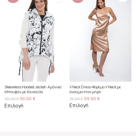
V Neck Dress-Φορεμα V Neck με
Sleeveless Hooded Jacket- Αμάνικο
άνοιγμα στον μηρο
Μπουφάν με Κουκούλα
59,90
€
50,00
€
75,00
€
90,00
€
Επιλογή
Επιλογή