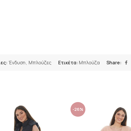
ες:
Ένδυση
,
Μπλούζες
Ετικέτα:
Μπλούζα
Share:
-26%