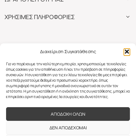
ΧΡΗΣΙΜΕΣ ΠΛΗΡΟΦΟΡΙΕΣ
Διαχείριση Συγκατάθεσης
Για να παρέχουμε την καλύτερη εμπειρία, χρησιμοποιούμε τεχνολογίες
όπως cookies για την αποθήκευση ή/και την πρόσβαση σε πληροφορίες
συσκευών. Η συγκατάθεση για τις εν λόγω τεχνολογίες θα μας επιτρέψει
να επεξεργαστούμε δεδομένα προσωπικού χαρακτήρα, όπως
συμπεριφορά περιήγησης ή μοναδικά αναγνωριστικά σε αυτόν τον
ιστότοπο. Η μη συγκατάθεση ή η ανάκληση της συγκατάθεσης, μπορεί να
επηρεάσει αρνητικά ορισμένες λειτουργίες και δυνατότητες.
ΑΠΟΔΟΧΗ ΟΛΩΝ
ΔΕΝ ΑΠΟΔΕΧΟΜΑΙ