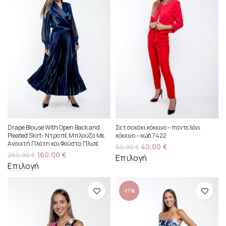
Drape Blouse With Open Back and
Σετ σακάκι κόκκινο – παντελόνι
Pleated Skirt- Ντραπέ Μπλούζα Με
κόκκινο – κωδ.7422
Ανοιχτή Πλάτη και Φούστα Πλισέ
40,00
€
50,00
€
160,00
€
260,00
€
Επιλογή
Επιλογή
-17%