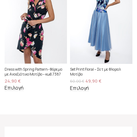
Dress with Spring Pattern- Φόρεμα
Set Print Floral – Σετ με Φλοραλ
με Ανοιξιάτικο Μοτίβο – κωδ.7387
Μοτίβο
24,90
€
49,90
€
60,00
€
Επιλογή
Επιλογή