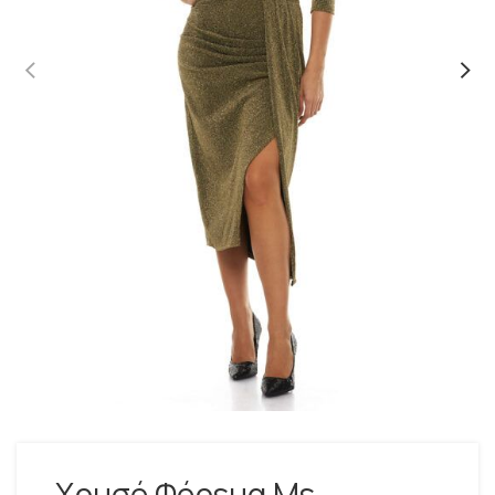
Χρυσό Φόρεμα Με