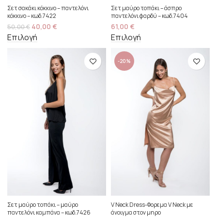
Σετ σακάκι κόκκινο – παντελόνι
Σετ μαύρο τοπάκι – άσπρο
κόκκινο – κωδ.7422
παντελόνι φαρδύ – κωδ.7404
40,00
€
61,00
€
50,00
€
Επιλογή
Επιλογή
-20%
Σετ μαύρο τοπάκι – μαύρο
V Neck Dress-Φορεμα V Neck με
παντελόνι καμπάνα – κωδ.7426
άνοιγμα στον μηρο