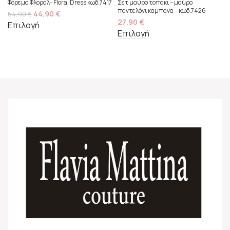
Φόρεμα Φλοράλ- Floral Dress κωδ.7417
Σετ μαύρο τοπάκι – μαύρο
παντελόνι καμπάνα – κωδ.7426
44,90
€
54,90
€
27,90
€
Επιλογή
Επιλογή