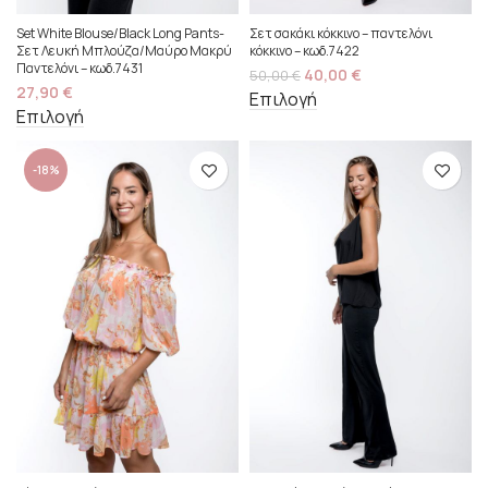
Set White Blouse/Black Long Pants-
Σετ σακάκι κόκκινο – παντελόνι
Σετ Λευκή Μπλούζα/Μαύρο Μακρύ
κόκκινο – κωδ.7422
Παντελόνι – κωδ.7431
40,00
€
50,00
€
27,90
€
Επιλογή
Επιλογή
-18%