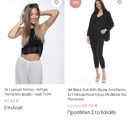
-23%
Σετ μαύρο τοπάκι – άσπρο
Set Black Suit With Blazer And Pants-
παντελόνι φαρδύ – κωδ.7404
Σετ Μαύρο Κουστούμι Με Blazer Και
Παντελονι
61,00
€
50,00
€
65,00
€
Επιλογή
Προσθήκη Στο Καλάθι