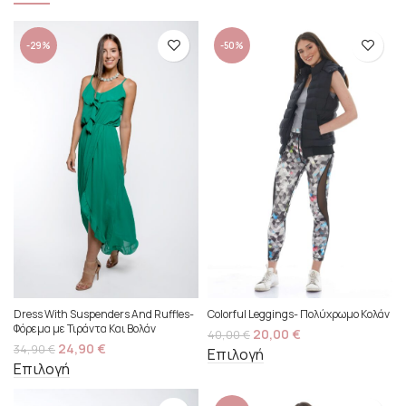
-29%
-50%
Dress With Suspenders And Ruffles-
Colorful Leggings- Πολύχρωμο Κολάν
Φόρεμα με Τιράντα Και Βολάν
20,00
€
40,00
€
24,90
€
34,90
€
Επιλογή
Επιλογή