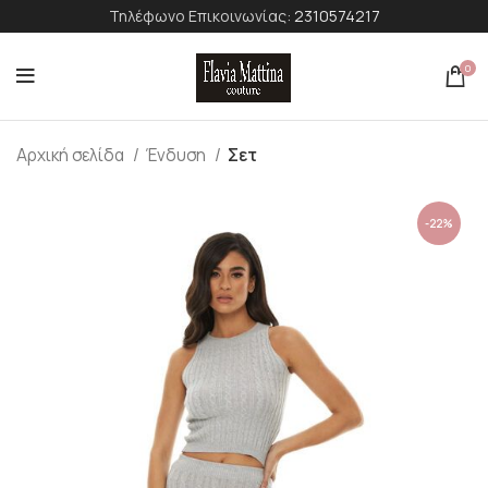
Τηλέφωνο Επικοινωνίας:
2310574217
0
Αρχική σελίδα
Ένδυση
Σετ
-22%