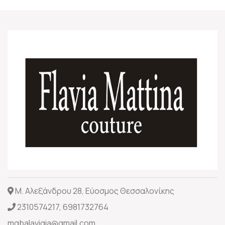
Μ. Αλεξάνδρου 28, Εύοσμος Θεσσαλονίκης
2310574217
,
6981732764
mgbalavigia@gmail.com