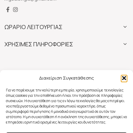
ΩΡΑΡΙΟ ΛΕΙΤΟΥΡΓΙΑΣ
ΧΡΗΣΙΜΕΣ ΠΛΗΡΟΦΟΡΙΕΣ
Διαχείριση Συγκατάθεσης
Για να παρέχουμε την καλύτερη εμπειρία, χρησιμοποιούμε τεχνολογίες
όπως cookies για την αποθήκευση ή/και την πρόσβαση σε πληροφορίες
συσκευών. Η συγκατάθεση για τις εν λόγω τεχνολογίες θα μας επιτρέψει
να επεξεργαστούμε δεδομένα προσωπικού χαρακτήρα, όπως
συμπεριφορά περιήγησης ή μοναδικά αναγνωριστικά σε αυτόν τον
ιστότοπο. Η μη συγκατάθεση ή η ανάκληση της συγκατάθεσης, μπορεί να
επηρεάσει αρνητικά ορισμένες λειτουργίες και δυνατότητες.