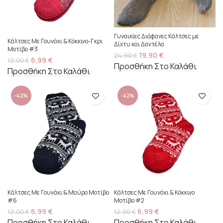
Γυναικίες Διάφανες Κάλτσες με
Κάλτσες Με Γουνάκι & Κόκκινο-Γκρι
Δίχτυ και Δαντέλα
Μοτίβο #3
19,90
€
24,90
€
6,99
€
12,00
€
Προσθήκη Στο Καλάθι
Προσθήκη Στο Καλάθι
-42%
-42%
Κάλτσες Με Γουνάκι & Μαύρο Μοτίβο
Κάλτσες Με Γουνάκι & Κόκκινο
#6
Μοτίβο #2
6,99
€
6,99
€
12,00
€
12,00
€
Προσθήκη Στο Καλάθι
Προσθήκη Στο Καλάθι