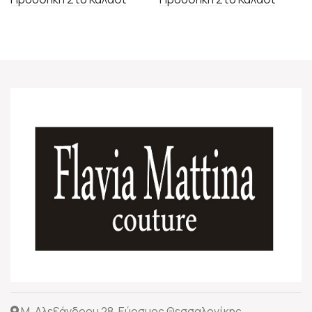
Μ. Αλεξάνδρου 28, Εύοσμος Θεσσαλονίκης