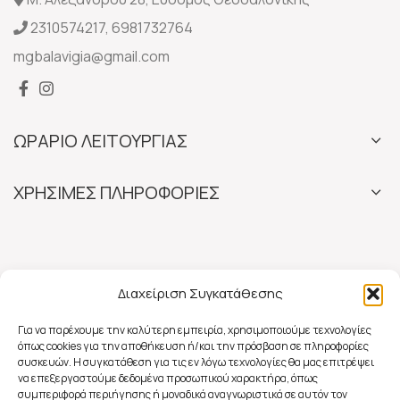
2310574217
,
6981732764
mgbalavigia@gmail.com
ΩΡΑΡΙΟ ΛΕΙΤΟΥΡΓΙΑΣ
ΧΡΗΣΙΜΕΣ ΠΛΗΡΟΦΟΡΙΕΣ
Διαχείριση Συγκατάθεσης
Για να παρέχουμε την καλύτερη εμπειρία, χρησιμοποιούμε τεχνολογίες
όπως cookies για την αποθήκευση ή/και την πρόσβαση σε πληροφορίες
συσκευών. Η συγκατάθεση για τις εν λόγω τεχνολογίες θα μας επιτρέψει
να επεξεργαστούμε δεδομένα προσωπικού χαρακτήρα, όπως
συμπεριφορά περιήγησης ή μοναδικά αναγνωριστικά σε αυτόν τον