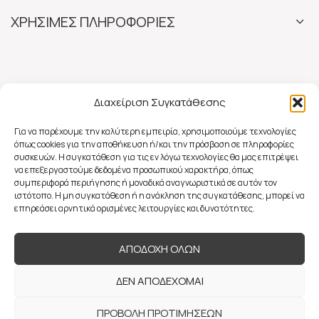
ΧΡΗΣΙΜΕΣ ΠΛΗΡΟΦΟΡΙΕΣ
Διαχείριση Συγκατάθεσης
Για να παρέχουμε την καλύτερη εμπειρία, χρησιμοποιούμε τεχνολογίες
όπως cookies για την αποθήκευση ή/και την πρόσβαση σε πληροφορίες
συσκευών. Η συγκατάθεση για τις εν λόγω τεχνολογίες θα μας επιτρέψει
να επεξεργαστούμε δεδομένα προσωπικού χαρακτήρα, όπως
συμπεριφορά περιήγησης ή μοναδικά αναγνωριστικά σε αυτόν τον
ιστότοπο. Η μη συγκατάθεση ή η ανάκληση της συγκατάθεσης, μπορεί να
επηρεάσει αρνητικά ορισμένες λειτουργίες και δυνατότητες.
ΑΠΟΔΟΧΗ ΟΛΩΝ
ΔΕΝ ΑΠΟΔΕΧΟΜΑΙ
ΠΡΟΒΟΛΗ ΠΡΟΤΙΜΗΣΕΩΝ