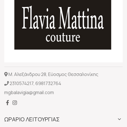
Μ. Αλεξάνδρου 28, Εύοσμος Θεσσαλονίκης
2310574217
,
6981732764
mgbalavigia@gmail.com
ΩΡΑΡΙΟ ΛΕΙΤΟΥΡΓΙΑΣ