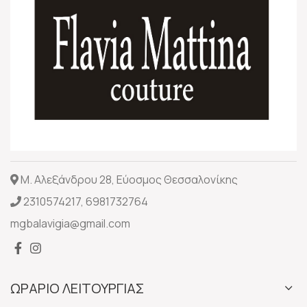
Μ. Αλεξάνδρου 28, Εύοσμος Θεσσαλονίκης
2310574217
,
6981732764
mgbalavigia@gmail.com
ΩΡΑΡΙΟ ΛΕΙΤΟΥΡΓΙΑΣ