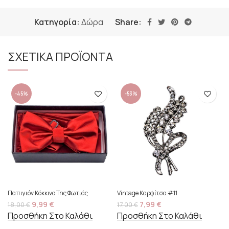
Κατηγορία:
Δώρα
Share:
ΣΧΕΤΙΚΑ ΠΡΟΪΟΝΤΑ
-45%
-53%
Παπιγιόν Κόκκινο Της Φωτιάς
Vintage Καρφίτσα #11
9,99
€
7,99
€
18,00
€
17,00
€
Προσθήκη Στο Καλάθι
Προσθήκη Στο Καλάθι