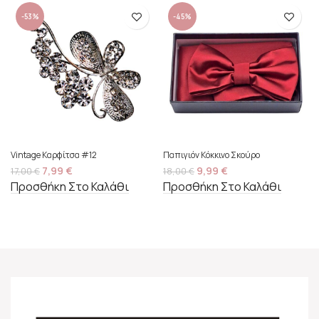
-53%
-45%
Vintage Καρφίτσα #12
Παπιγιόν Κόκκινο Σκούρο
7,99
€
9,99
€
17,00
€
18,00
€
Προσθήκη Στο Καλάθι
Προσθήκη Στο Καλάθι