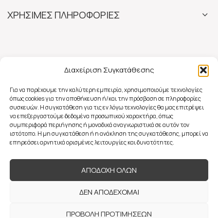
ΧΡΗΣΙΜΕΣ ΠΛΗΡΟΦΟΡΙΕΣ
Διαχείριση Συγκατάθεσης
Για να παρέχουμε την καλύτερη εμπειρία, χρησιμοποιούμε τεχνολογίες
όπως cookies για την αποθήκευση ή/και την πρόσβαση σε πληροφορίες
συσκευών. Η συγκατάθεση για τις εν λόγω τεχνολογίες θα μας επιτρέψει
να επεξεργαστούμε δεδομένα προσωπικού χαρακτήρα, όπως
συμπεριφορά περιήγησης ή μοναδικά αναγνωριστικά σε αυτόν τον
ιστότοπο. Η μη συγκατάθεση ή η ανάκληση της συγκατάθεσης, μπορεί να
επηρεάσει αρνητικά ορισμένες λειτουργίες και δυνατότητες.
ΑΠΟΔΟΧΗ ΟΛΩΝ
ΔΕΝ ΑΠΟΔΕΧΟΜΑΙ
ΠΡΟΒΟΛΗ ΠΡΟΤΙΜΗΣΕΩΝ