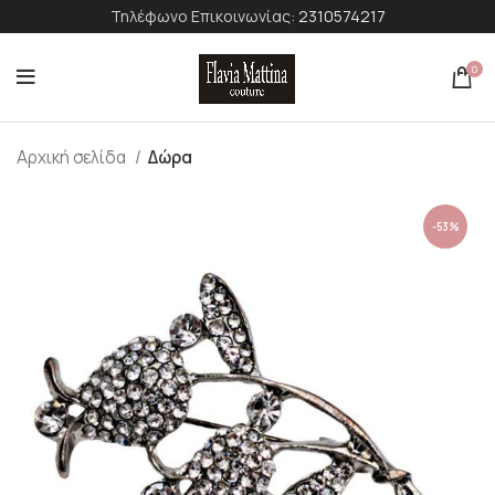
Τηλέφωνο Επικοινωνίας:
2310574217
0
Αρχική σελίδα
Δώρα
-53%