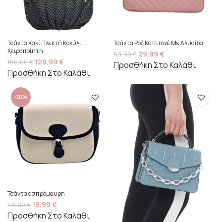
Τσάντα Χακί Πλεκτή Κοχύλι
Τσάντα Ροζ Καπιτονέ Με Αλυσίδα
Χειροποίητη
29,99
€
50,00
€
129,99
€
150,00
€
Προσθήκη Στο Καλάθι
Προσθήκη Στο Καλάθι
-50%
Τσάντα ασπρόμαυρη
19,99
€
40,00
€
Προσθήκη Στο Καλάθι