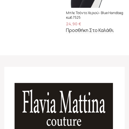
Μπλε Τσάντα Χεριού- Blue Handbag
κωδ.7525
24,90
€
Προσθήκη Στο Καλάθι