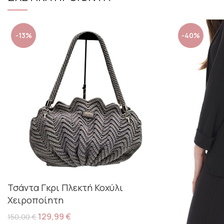
-13%
-40%
Τσάντα Γκρι Πλεκτή Κοχύλι
Χειροποίητη
129,99
€
150,00
€