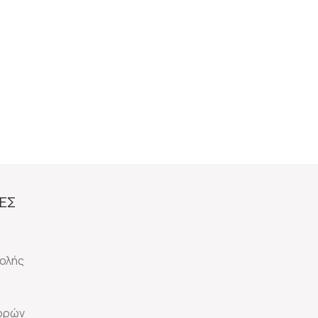
ΕΣ
ολής
γορών