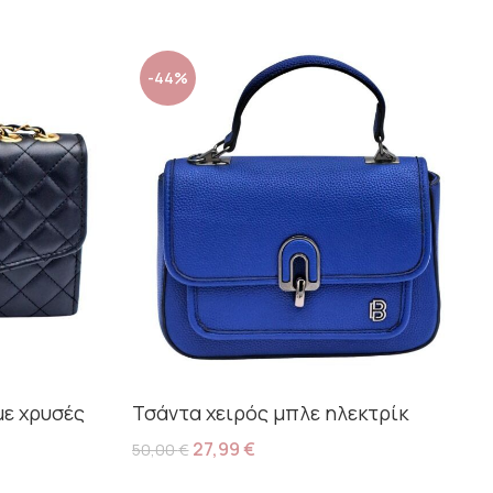
-44%
με χρυσές
Τσάντα χειρός μπλε ηλεκτρίκ
27,99
€
50,00
€
Προσθήκη Στο Καλάθι