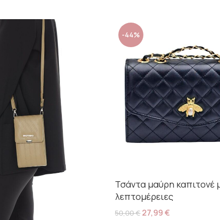
-44%
Τσάντα μαύρη καπιτονέ 
λεπτομέρειες
27,99
€
50,00
€