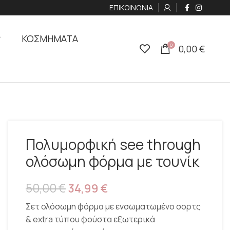
ΕΠΙΚΟΙΝΩΝΙΑ
ΚΟΣΜΗΜΑΤΑ
0
0,00
€
Πολυμορφική see through
ολόσωμη φόρμα με τουνίκ
50,00
€
34,99
€
Σετ ολόσωμη φόρμα με ενσωματωμένο σορτς
& extra τύπου φούστα εξωτερικά