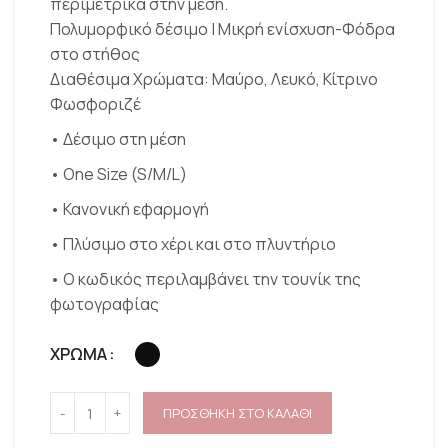
περιμετρικά στην μέση.
Πολυμορφικό δέσιμο | Μικρή ενίσχυση-Φόδρα
στο στήθος
Διαθέσιμα Χρώματα: Mαύρο, Λευκό, Κίτρινο
Φωσφοριζέ
• Δέσιμο στη μέση
• One Size (S/M/L)
• Κανονική εφαρμογή
• Πλύσιμο στο χέρι και στο πλυντήριο
• O κωδικός περιλαμβάνει την τουνίκ της
φωτογραφίας
ΧΡΩΜΑ
ΠΡΟΣΘΗΚΗ ΣΤΟ ΚΑΛΑΘΙ