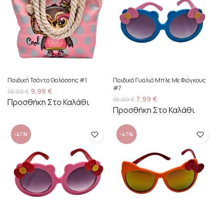
Παιδική Τσάντα Θαλάσσης #1
Παιδικά Γυαλιά Μπλε Με Φιόγκους
#7
9,99
€
18,00
€
7,99
€
15,00
€
Προσθήκη Στο Καλάθι
Προσθήκη Στο Καλάθι
-47%
-47%