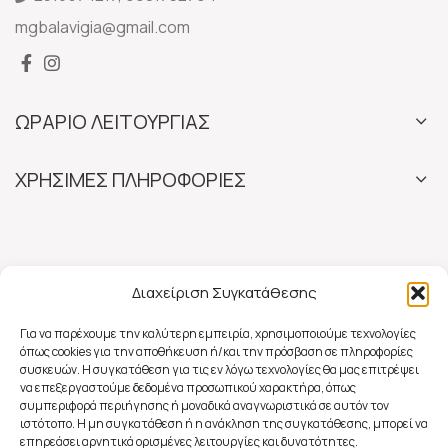
mgbalavigia@gmail.com
ΩΡΑΡΙΟ ΛΕΙΤΟΥΡΓΙΑΣ
ΧΡΗΣΙΜΕΣ ΠΛΗΡΟΦΟΡΙΕΣ
Διαχείριση Συγκατάθεσης
Για να παρέχουμε την καλύτερη εμπειρία, χρησιμοποιούμε τεχνολογίες
όπως cookies για την αποθήκευση ή/και την πρόσβαση σε πληροφορίες
συσκευών. Η συγκατάθεση για τις εν λόγω τεχνολογίες θα μας επιτρέψει
να επεξεργαστούμε δεδομένα προσωπικού χαρακτήρα, όπως
συμπεριφορά περιήγησης ή μοναδικά αναγνωριστικά σε αυτόν τον
ιστότοπο. Η μη συγκατάθεση ή η ανάκληση της συγκατάθεσης, μπορεί να
επηρεάσει αρνητικά ορισμένες λειτουργίες και δυνατότητες.