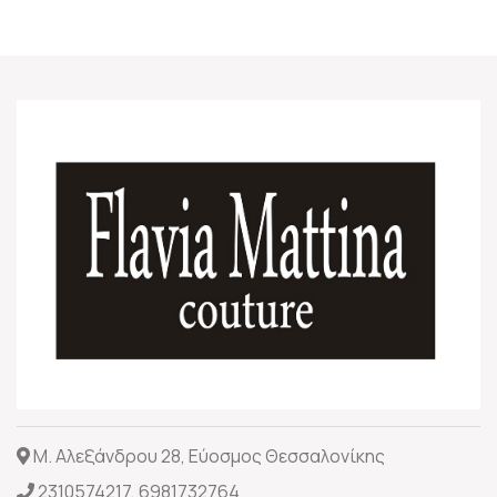
Μ. Αλεξάνδρου 28, Εύοσμος Θεσσαλονίκης
2310574217
,
6981732764