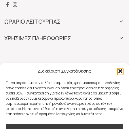
ΩΡΑΡΙΟ ΛΕΙΤΟΥΡΓΙΑΣ
ΧΡΗΣΙΜΕΣ ΠΛΗΡΟΦΟΡΙΕΣ
Διαχείριση Συγκατάθεσης
Για να παρέχουμε την καλύτερη εμπειρία, χρησιμοποιούμε τεχνολογίες
όπως cookies για την αποθήκευση ή/και την πρόσβαση σε πληροφορίες
συσκευών. Η συγκατάθεση για τις εν λόγω τεχνολογίες θα μας επιτρέψει
να επεξεργαστούμε δεδομένα προσωπικού χαρακτήρα, όπως
συμπεριφορά περιήγησης ή μοναδικά αναγνωριστικά σε αυτόν τον
ιστότοπο. Η μη συγκατάθεση ή η ανάκληση της συγκατάθεσης, μπορεί να
επηρεάσει αρνητικά ορισμένες λειτουργίες και δυνατότητες.