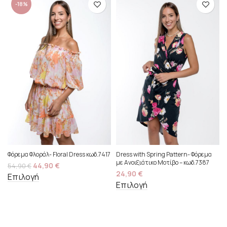
-18%
Φόρεμα Φλοράλ- Floral Dress κωδ.7417
Dress with Spring Pattern- Φόρεμα
με Ανοιξιάτικο Μοτίβο – κωδ.7387
44,90
€
54,90
€
24,90
€
Επιλογή
Επιλογή