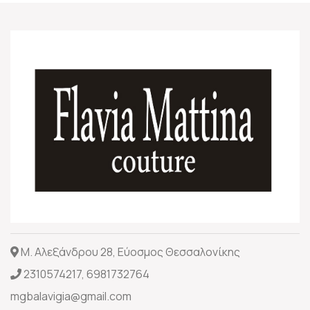
Μ. Αλεξάνδρου 28, Εύοσμος Θεσσαλονίκης
2310574217
,
6981732764
mgbalavigia@gmail.com