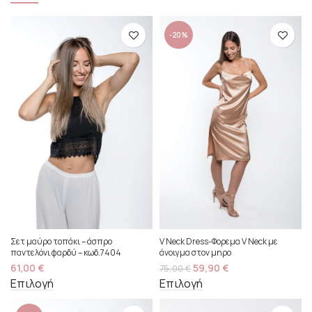
-20%
Σετ μαύρο τοπάκι – άσπρο
V Neck Dress-Φορεμα V Neck με
παντελόνι φαρδύ – κωδ.7404
άνοιγμα στον μηρο
61,00
€
59,90
€
75,00
€
Επιλογή
Επιλογή