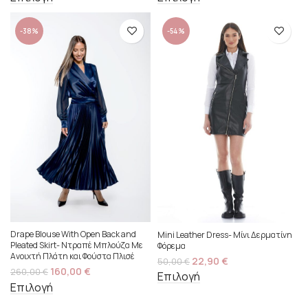
-38%
-54%
Drape Blouse With Open Back and
Mini Leather Dress- Μίνι Δερματίνη
Pleated Skirt- Ντραπέ Μπλούζα Με
Φόρεμα
Ανοιχτή Πλάτη και Φούστα Πλισέ
22,90
€
50,00
€
160,00
€
260,00
€
Επιλογή
Επιλογή