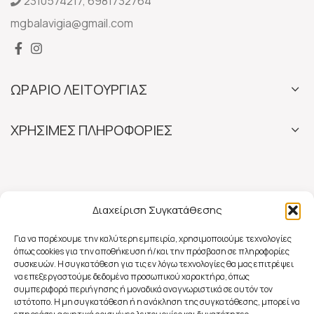
2310574217
,
6981732764
mgbalavigia@gmail.com
ΩΡΑΡΙΟ ΛΕΙΤΟΥΡΓΙΑΣ
ΧΡΗΣΙΜΕΣ ΠΛΗΡΟΦΟΡΙΕΣ
Διαχείριση Συγκατάθεσης
Για να παρέχουμε την καλύτερη εμπειρία, χρησιμοποιούμε τεχνολογίες
όπως cookies για την αποθήκευση ή/και την πρόσβαση σε πληροφορίες
συσκευών. Η συγκατάθεση για τις εν λόγω τεχνολογίες θα μας επιτρέψει
να επεξεργαστούμε δεδομένα προσωπικού χαρακτήρα, όπως
συμπεριφορά περιήγησης ή μοναδικά αναγνωριστικά σε αυτόν τον
ιστότοπο. Η μη συγκατάθεση ή η ανάκληση της συγκατάθεσης, μπορεί να