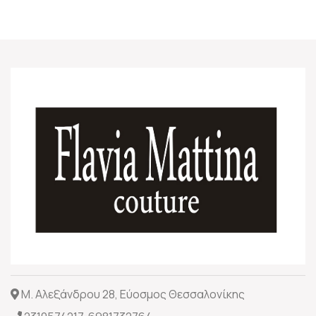
Μ. Αλεξάνδρου 28, Εύοσμος Θεσσαλονίκης