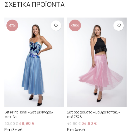
ΣΧΕΤΙΚΑ ΠΡΟΪΟΝΤΑ
-17%
-30%
Set Print Floral – Σετ με Φλοραλ
Σετ ροζ φούστα – μαύρο τοπάκι –
Μοτίβο
κωδ.7378
49,90
€
34,90
€
60,00
€
49,90
€
Επιλογή
Επιλογή