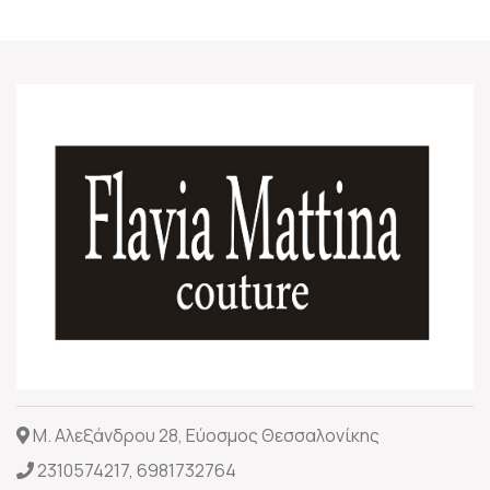
Μ. Αλεξάνδρου 28, Εύοσμος Θεσσαλονίκης
2310574217
,
6981732764