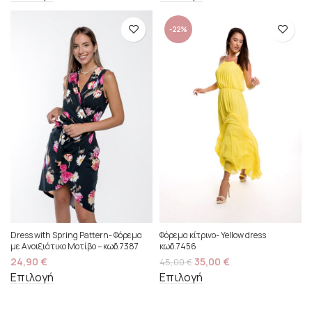
-22%
Dress with Spring Pattern- Φόρεμα
Φόρεμα κίτρινο- Yellow dress
με Ανοιξιάτικο Μοτίβο – κωδ.7387
κωδ.7456
24,90
€
35,00
€
45,00
€
Επιλογή
Επιλογή