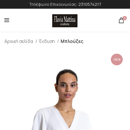
Τηλέφωνο Επικοινωνίας:
2310574217
0
Αρχική σελίδα
Ένδυση
Μπλούζες
-36%