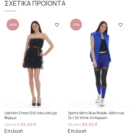
ΣΧΕΤΙΚΑ ΠΡΟΪΟΝΤΑ
-46%
-13%
Lbd Mini Dress 1010-Μινι Μαύρο
Sports Set In Blue Shade- Αθλητικό
Φόρεμα
Σετ Σε Μπλε Απόχρωση
54,00
€
65,00
€
100,00
€
75,00
€
Επιλογή
Επιλογή