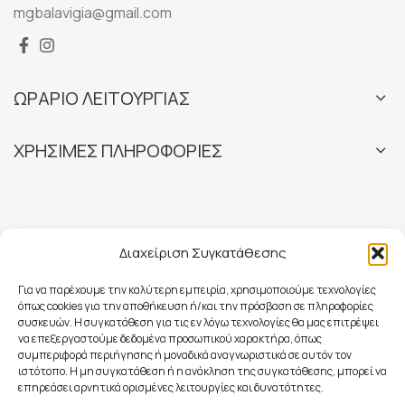
mgbalavigia@gmail.com
ΩΡΑΡΙΟ ΛΕΙΤΟΥΡΓΙΑΣ
ΧΡΗΣΙΜΕΣ ΠΛΗΡΟΦΟΡΙΕΣ
Διαχείριση Συγκατάθεσης
Για να παρέχουμε την καλύτερη εμπειρία, χρησιμοποιούμε τεχνολογίες
όπως cookies για την αποθήκευση ή/και την πρόσβαση σε πληροφορίες
συσκευών. Η συγκατάθεση για τις εν λόγω τεχνολογίες θα μας επιτρέψει
να επεξεργαστούμε δεδομένα προσωπικού χαρακτήρα, όπως
συμπεριφορά περιήγησης ή μοναδικά αναγνωριστικά σε αυτόν τον
ιστότοπο. Η μη συγκατάθεση ή η ανάκληση της συγκατάθεσης, μπορεί να
επηρεάσει αρνητικά ορισμένες λειτουργίες και δυνατότητες.