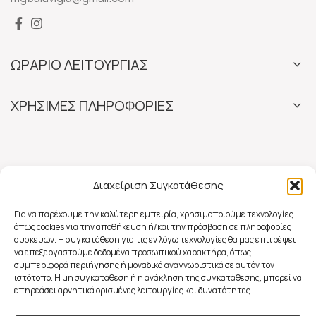
ΩΡΑΡΙΟ ΛΕΙΤΟΥΡΓΙΑΣ
ΧΡΗΣΙΜΕΣ ΠΛΗΡΟΦΟΡΙΕΣ
Διαχείριση Συγκατάθεσης
Για να παρέχουμε την καλύτερη εμπειρία, χρησιμοποιούμε τεχνολογίες
όπως cookies για την αποθήκευση ή/και την πρόσβαση σε πληροφορίες
συσκευών. Η συγκατάθεση για τις εν λόγω τεχνολογίες θα μας επιτρέψει
να επεξεργαστούμε δεδομένα προσωπικού χαρακτήρα, όπως
συμπεριφορά περιήγησης ή μοναδικά αναγνωριστικά σε αυτόν τον
ιστότοπο. Η μη συγκατάθεση ή η ανάκληση της συγκατάθεσης, μπορεί να
επηρεάσει αρνητικά ορισμένες λειτουργίες και δυνατότητες.