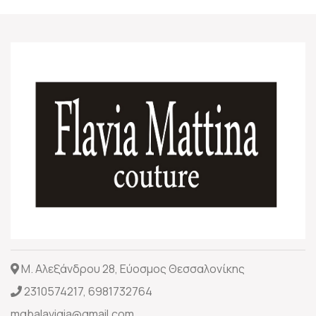
Μ. Αλεξάνδρου 28, Εύοσμος Θεσσαλονίκης
2310574217
,
6981732764
mgbalavigia@gmail.com