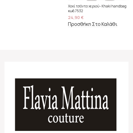
Χακί τσάντα χεριού- Khaki handbag
κωδ.7532
24,90
€
Προσθήκη Στο Καλάθι