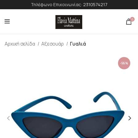
Τηλέφωνο Επικοινωνίας:
2310574217
0
Αρχική σελίδα
Αξεσουάρ
Γυαλιά
-56%