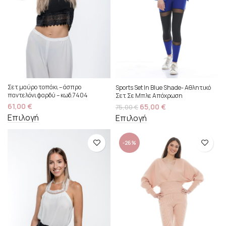
Σετ μαύρο τοπάκι – άσπρο
Sports Set In Blue Shade- Αθλητικό
παντελόνι φαρδύ – κωδ.7404
Σετ Σε Μπλε Απόχρωση
61,00
€
65,00
€
75,00
€
Επιλογή
Επιλογή
-26%