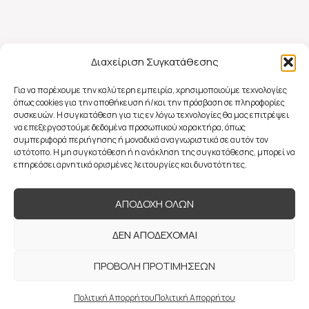
Διαχείριση Συγκατάθεσης
Για να παρέχουμε την καλύτερη εμπειρία, χρησιμοποιούμε τεχνολογίες
όπως cookies για την αποθήκευση ή/και την πρόσβαση σε πληροφορίες
συσκευών. Η συγκατάθεση για τις εν λόγω τεχνολογίες θα μας επιτρέψει
να επεξεργαστούμε δεδομένα προσωπικού χαρακτήρα, όπως
συμπεριφορά περιήγησης ή μοναδικά αναγνωριστικά σε αυτόν τον
ιστότοπο. Η μη συγκατάθεση ή η ανάκληση της συγκατάθεσης, μπορεί να
επηρεάσει αρνητικά ορισμένες λειτουργίες και δυνατότητες.
ΑΠΟΔΟΧΗ ΟΛΩΝ
ΔΕΝ ΑΠΟΔΕΧΟΜΑΙ
ΠΡΟΒΟΛΗ ΠΡΟΤΙΜΗΣΕΩΝ
© 2022 Flavia Mattina Couture, All Rights Reserved |
Powered by
Πολιτική Απορρήτου
Πολιτική Απορρήτου