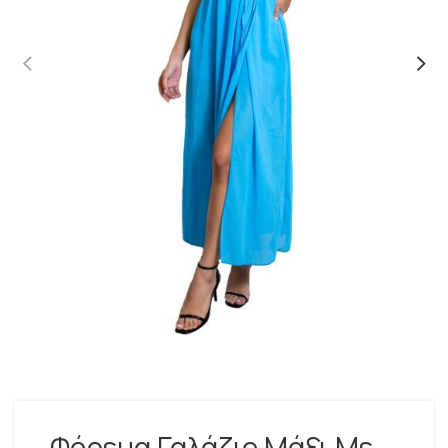
Φόρεμα Γαλάζιο Μάξι Με