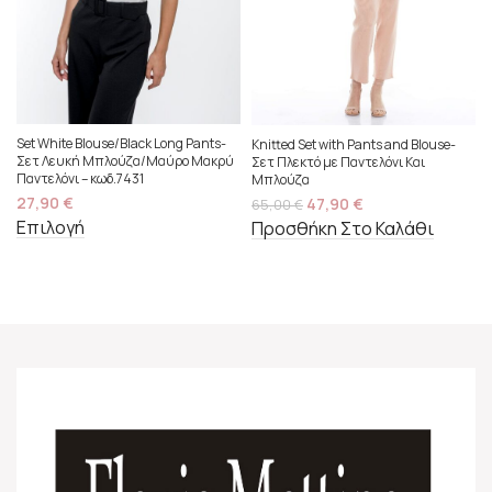
Set White Blouse/Black Long Pants-
Knitted Set with Pants and Blouse-
Σετ Λευκή Μπλούζα/Μαύρο Μακρύ
Σετ Πλεκτό με Παντελόνι Και
Παντελόνι – κωδ.7431
Μπλούζα
27,90
€
47,90
€
65,00
€
Επιλογή
Προσθήκη Στο Καλάθι