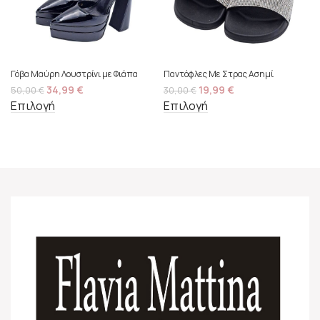
Γόβα Μαύρη Λουστρίνι με Φιάπα
Παντόφλες Με Στρας Ασημί
34,99
€
19,99
€
50,00
€
30,00
€
Επιλογή
Επιλογή