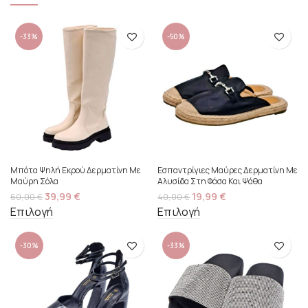
-33%
-50%
Μπότα Ψηλή Εκρού Δερματίνη Με
Εσπαντρίγιες Μαύρες Δερματίνη Με
Μαύρη Σόλα
Αλυσίδα Στη Φάσα Και Ψάθα
39,99
€
19,99
€
60,00
€
40,00
€
Επιλογή
Επιλογή
-30%
-33%