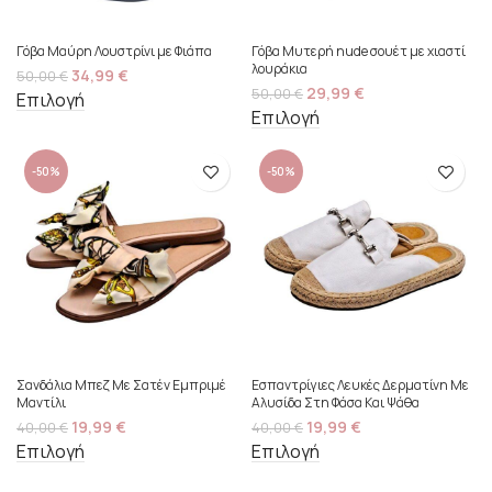
Γόβα Μαύρη Λουστρίνι με Φιάπα
Γόβα Μυτερή nude σουέτ με χιαστί
λουράκια
34,99
€
50,00
€
29,99
€
50,00
€
Επιλογή
Επιλογή
-50%
-50%
Σανδάλια Μπεζ Με Σατέν Εμπριμέ
Εσπαντρίγιες Λευκές Δερματίνη Με
Mαντίλι
Αλυσίδα Στη Φάσα Και Ψάθα
19,99
€
19,99
€
40,00
€
40,00
€
Επιλογή
Επιλογή