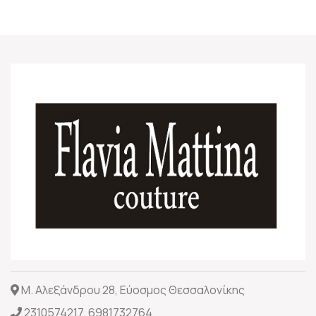
Μ. Αλεξάνδρου 28, Εύοσμος Θεσσαλονίκης
2310574217
,
6981732764