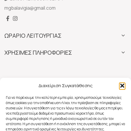
mgbalavigia@gmail.com
ΩΡΑΡΙΟ ΛΕΙΤΟΥΡΓΙΑΣ
ΧΡΗΣΙΜΕΣ ΠΛΗΡΟΦΟΡΙΕΣ
Διαχείριση Συγκατάθεσης
Για να παρέχουμε την καλύτερη εμπειρία, χρησιμοποιούμε τεχνολογίες
όπως cookies για την αποθήκευση ή/και την πρόσβαση σε πληροφορίες
συσκευών. Η συγκατάθεση για τις εν λόγω τεχνολογίες θα μας επιτρέψει
να επεξεργαστούμε δεδομένα προσωπικού χαρακτήρα, όπως
συμπεριφορά περιήγησης ή μοναδικά αναγνωριστικά σε αυτόν τον
ιστότοπο. Η μη συγκατάθεση ή η ανάκληση της συγκατάθεσης, μπορεί να
επηρεάσει αρνητικά ορισμένες λειτουργίες και δυνατότητες.