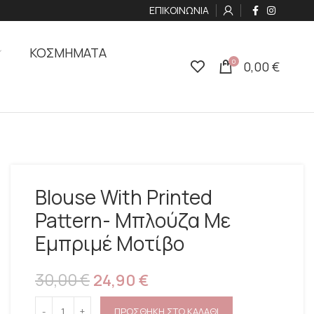
ΕΠΙΚΟΙΝΩΝΙΑ
ΚΟΣΜΗΜΑΤΑ
0
0,00
€
Blouse With Printed
Pattern- Μπλούζα Με
Eμπριμέ Mοτίβο
30,00
€
24,90
€
ΠΡΟΣΘΗΚΗ ΣΤΟ ΚΑΛΑΘΙ