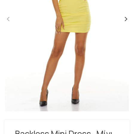
Backless Mini Dress- Μίνι