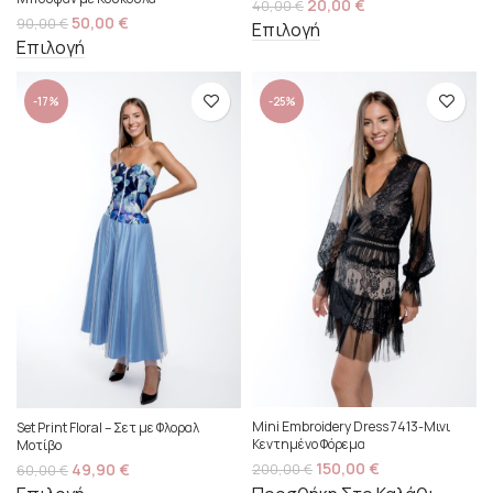
20,00
€
40,00
€
50,00
€
90,00
€
Επιλογή
Επιλογή
-17%
-25%
Mini Embroidery Dress 7413-Μινι
Set Print Floral – Σετ με Φλοραλ
Κεντημένο Φόρεμα
Μοτίβο
150,00
€
49,90
€
200,00
€
60,00
€