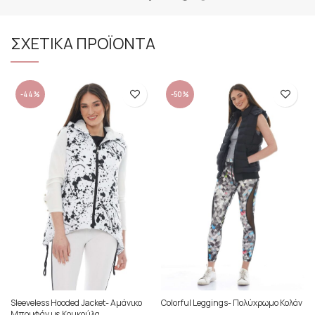
ΣΧΕΤΙΚΑ ΠΡΟΪΟΝΤΑ
-44%
-50%
Sleeveless Hooded Jacket- Αμάνικο
Colorful Leggings- Πολύχρωμο Κολάν
Μπουφάν με Κουκούλα