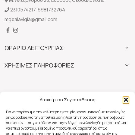
Μ. Αλεξάνδρου 28, Εύοσμος Θεσσαλονίκης
2310574217
,
6981732764
mgbalavigia@gmail.com
ΩΡΑΡΙΟ ΛΕΙΤΟΥΡΓΙΑΣ
ΧΡΗΣΙΜΕΣ ΠΛΗΡΟΦΟΡΙΕΣ
Διαχείριση Συγκατάθεσης
Για να παρέχουμε την καλύτερη εμπειρία, χρησιμοποιούμε τεχνολογίες
όπως cookies για την αποθήκευση ή/και την πρόσβαση σε πληροφορίες
συσκευών. Η συγκατάθεση για τις εν λόγω τεχνολογίες θα μας επιτρέψει
να επεξεργαστούμε δεδομένα προσωπικού χαρακτήρα, όπως
συμπεριφορά περιήγησης ή μοναδικά αναγνωριστικά σε αυτόν τον