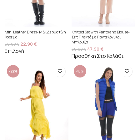
Mini Leather Dress- Μίνι Δερματίνη
Knitted Set with Pants and Blouse-
Φόρεμα
Σετ Πλεκτό με Παντελόνι Και
Μπλούζα
22,90
€
50,00
€
47,90
€
65,00
€
Επιλογή
Προσθήκη Στο Καλάθι
-22%
-13%