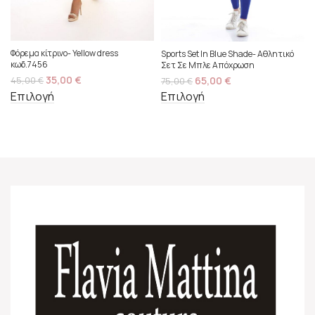
Φόρεμα κίτρινο- Yellow dress
Sports Set In Blue Shade- Αθλητικό
κωδ.7456
Σετ Σε Μπλε Απόχρωση
35,00
€
65,00
€
45,00
€
75,00
€
Επιλογή
Επιλογή