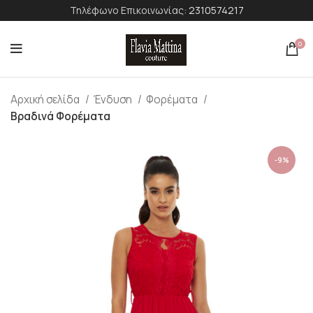
Τηλέφωνο Επικοινωνίας:
2310574217
0
Αρχική σελίδα
Ένδυση
Φορέματα
Βραδινά Φορέματα
-9%